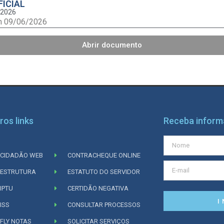
FICIAL
/2026
m 09/06/2026
Abrir documento
ros links
Receba infor
CIDADÃO WEB
CONTRACHEQUE ONLINE
ESTRUTURA
ESTATUTO DO SERVIDOR
IPTU
CERTIDÃO NEGATIVA
I
ISS
CONSULTAR PROCESSOS
FLY NOTAS
SOLICITAR SERVIÇOS