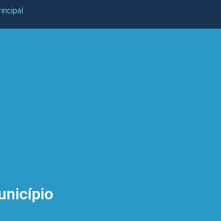
incipal
unicípio