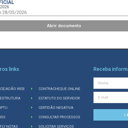
FICIAL
/2026
m 28/05/2026
Abrir documento
ros links
Receba infor
CIDADÃO WEB
CONTRACHEQUE ONLINE
ESTRUTURA
ESTATUTO DO SERVIDOR
IPTU
CERTIDÃO NEGATIVA
I
ISS
CONSULTAR PROCESSOS
FLY NOTAS
SOLICITAR SERVIÇOS