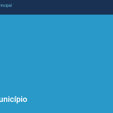
incipal
unicípio