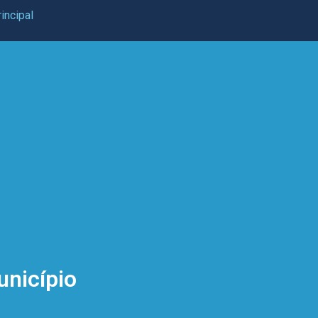
incipal
unicípio