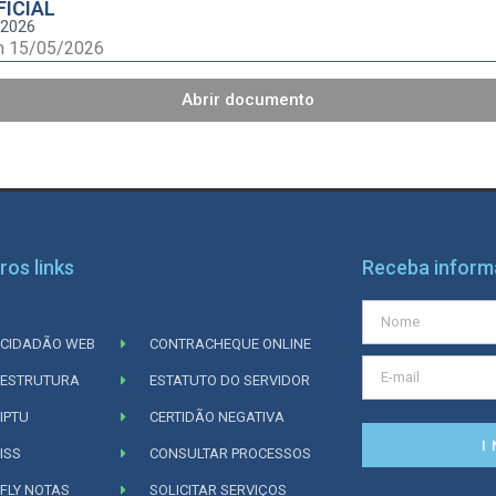
FICIAL
/2026
m 15/05/2026
Abrir documento
ros links
Receba infor
CIDADÃO WEB
CONTRACHEQUE ONLINE
ESTRUTURA
ESTATUTO DO SERVIDOR
IPTU
CERTIDÃO NEGATIVA
I
ISS
CONSULTAR PROCESSOS
FLY NOTAS
SOLICITAR SERVIÇOS