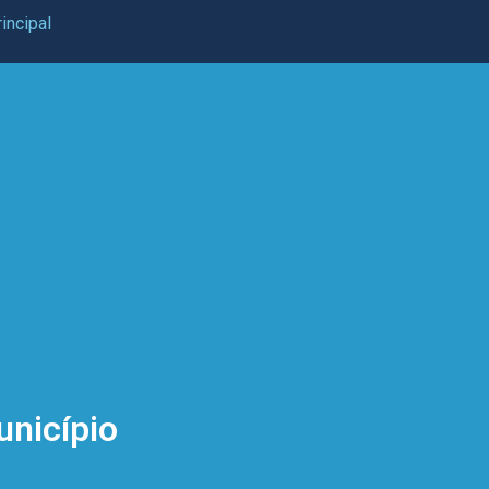
incipal
unicípio