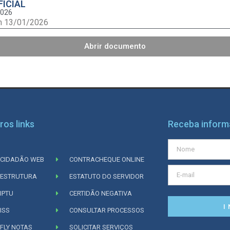
FICIAL
2026
m 13/01/2026
Abrir documento
ros links
Receba infor
CIDADÃO WEB
CONTRACHEQUE ONLINE
ESTRUTURA
ESTATUTO DO SERVIDOR
IPTU
CERTIDÃO NEGATIVA
I
ISS
CONSULTAR PROCESSOS
FLY NOTAS
SOLICITAR SERVIÇOS