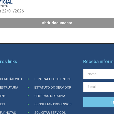
FICIAL
/2026
m 22/01/2026
Abrir documento
ros links
Receba infor
CIDADÃO WEB
CONTRACHEQUE ONLINE
ESTRUTURA
ESTATUTO DO SERVIDOR
IPTU
CERTIDÃO NEGATIVA
I
ISS
CONSULTAR PROCESSOS
FLY NOTAS
SOLICITAR SERVIÇOS