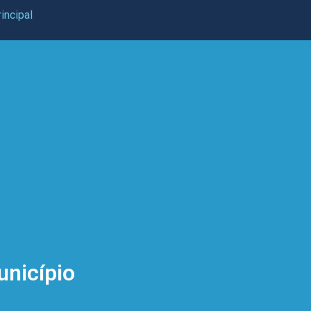
incipal
unicípio